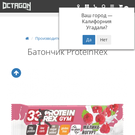
Бесплатная доставка при заказе от 5000р.*
0
Ваш город —
Калифорния
Угадали?
Производители
Батончик ProteinRex
Батончик ProteinRex